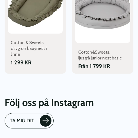
flera
varianter.
De
olika
alternativen
kan
Cotton & Sweets,
väljas
olivgrön babynest i
Cotton&Sweets,
på
linne
ljusgrå junior nest basic
produktsidan
1 299
KR
Från
1 799
KR
Följ oss på Instagram
TA MIG DIT