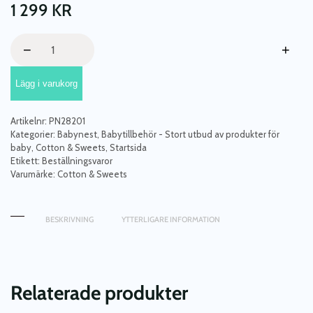
1 299
KR
Cotton
−
+
&
Sweets,
Lägg i varukorg
vit
babynest
i
Artikelnr:
PN28201
100
Kategorier:
Babynest
,
Babytillbehör - Stort utbud av produkter för
%
baby
,
Cotton & Sweets
,
Startsida
Etikett:
Beställningsvaror
linne
Varumärke:
Cotton & Sweets
mängd
BESKRIVNING
YTTERLIGARE INFORMATION
Relaterade produkter