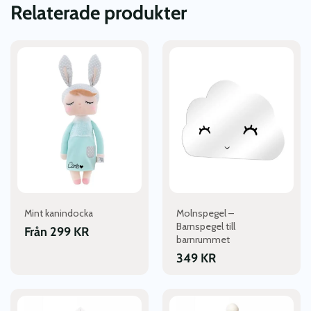
Relaterade produkter
Den
Den
här
här
produkten
produkten
har
har
flera
flera
varianter.
varianter.
De
De
olika
olika
alternativen
alternativen
kan
kan
väljas
väljas
Mint kanindocka
Molnspegel –
på
på
Barnspegel till
produktsidan
produktsidan
Från
299
KR
barnrummet
349
KR