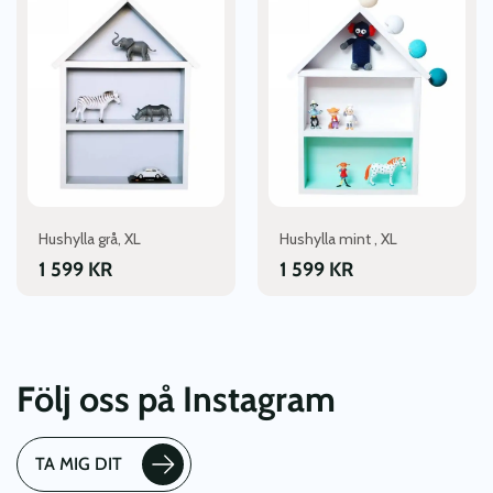
Hushylla grå, XL
Hushylla mint , XL
1 599
KR
1 599
KR
Följ oss på Instagram
TA MIG DIT