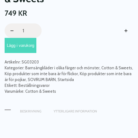
749
KR
Ljusgrå
−
+
bäddset
junior
Lägg i varukorg
100x135
med
volang,
Artikelnr:
SG03203
Cotton
Kategorier:
Barnsängkläder i olika färger och mönster
,
Cotton & Sweets
,
&
Köp produkter som inte bara är för flickor
,
Köp produkter som inte bara
är för pojkar
,
SOVRUM BARN
,
Startsida
Sweets
Etikett:
Beställningsvaror
mängd
Varumärke:
Cotton & Sweets
BESKRIVNING
YTTERLIGARE INFORMATION