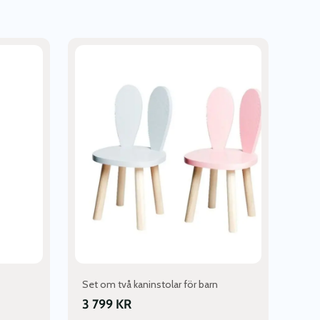
Den
här
produkten
har
flera
varianter.
De
olika
alternativen
kan
väljas
på
produktsidan
Set om två kaninstolar för barn
3 799
KR