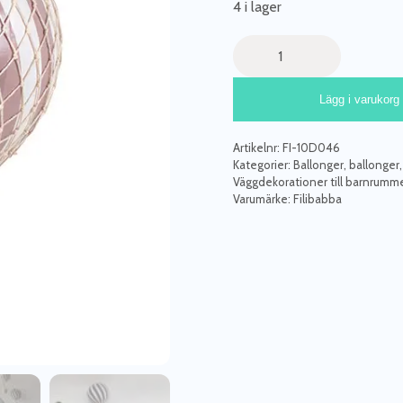
4 i lager
Luftballong
Dusty
Rose,
Lägg i varukorg
10
cm,
Filibabba
Artikelnr:
FI-10D046
mängd
Kategorier:
Ballonger, ballonger,
Väggdekorationer till barnrumm
Varumärke:
Filibabba