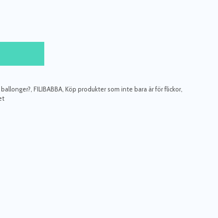
 ballonger?
,
FILIBABBA
,
Köp produkter som inte bara är för flickor
,
et