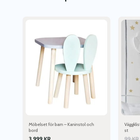
Den
här
produkten
har
flera
varianter.
De
olika
alternativen
kan
väljas
på
produktsidan
Möbelset för barn – Kaninstol och
Väggklis
bord
st
3 999
KR
99
KR