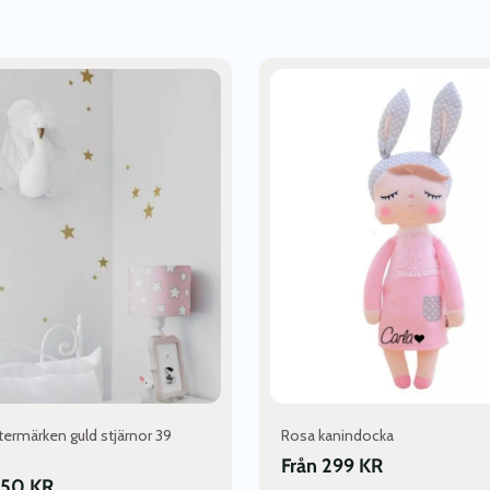
Den
här
produkten
har
flera
varianter.
De
olika
alternativen
kan
väljas
på
produktsidan
termärken guld stjärnor 39
Rosa kanindocka
Från
299
KR
50
KR