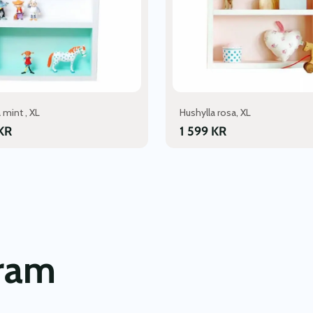
 mint , XL
Hushylla rosa, XL
KR
1 599
KR
gram