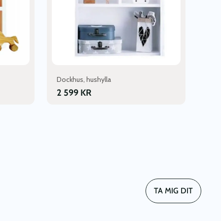
Dockhus, hushylla
2 599
KR
TA MIG DIT