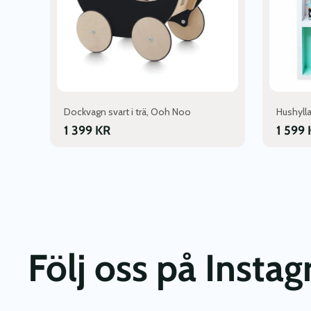
Dockvagn svart i trä, Ooh Noo
Hushylla
1 399
KR
1 599
Följ oss på Insta