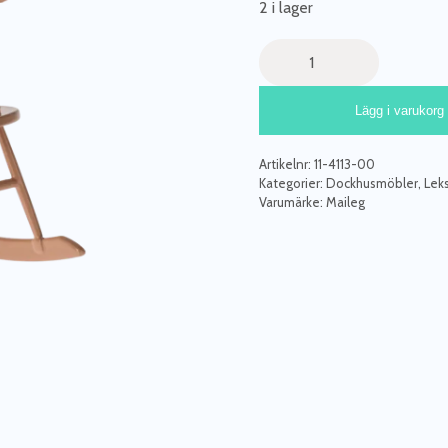
2 i lager
Maileg,
mörkrosa
gungstol
Lägg i varukorg
mini
mängd
Artikelnr:
11-4113-00
Kategorier:
Dockhusmöbler
,
Lek
Varumärke:
Maileg