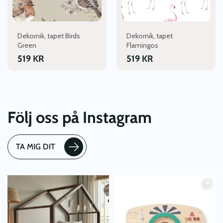
Dekornik, tapet Birds
Dekornik, tapet
Green
Flamingos
519
KR
519
KR
Följ oss på Instagram
TA MIG DIT