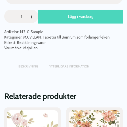
Majvillan,
−
+
Lägg i varukorg
tapet
till
barnrummet
Artikelnr:
142-01Sample
Animal
Kategorier:
MAJVILLAN
,
Tapeter till Barnrum som förlänger leken
Etikett:
Beställningsvaror
dots,
Varumärke:
Majvillan
soft
brown
mängd
BESKRIVNING
YTTERLIGARE INFORMATION
Relaterade produkter