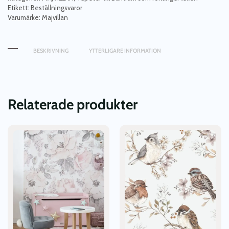
Etikett:
Beställningsvaror
rosa
Varumärke:
Majvillan
mängd
BESKRIVNING
YTTERLIGARE INFORMATION
Relaterade produkter