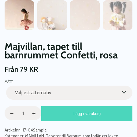
Majvillan, tapet till
barnrummet Confetti, rosa
Från
79
KR
MÅTT
Majvillan,
−
+
Lägg i varukorg
tapet
till
barnrummet
Artikelnr:
117-04Sample
Confetti,
Kategorier:
MAJVILLAN
,
Tapeter till Barnrum som förlänger leken