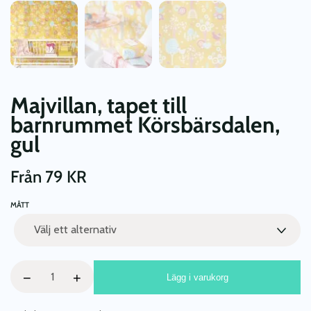
Majvillan, tapet till
barnrummet Körsbärsdalen,
gul
Från
79
KR
MÅTT
Majvillan,
−
+
Lägg i varukorg
tapet
till