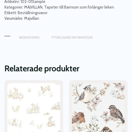
barnrummet
Artikelnr:
102-01Sample
Körsbärsdalen,
Kategorier:
MAJVILLAN
,
Tapeter till Barnrum som förlänger leken
Etikett:
Beställningsvaror
gul
Varumärke:
Majvillan
mängd
BESKRIVNING
YTTERLIGARE INFORMATION
Relaterade produkter