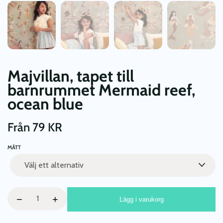
Majvillan, tapet till
barnrummet Mermaid reef,
ocean blue
Från
79
KR
MÅTT
Majvillan,
−
+
Lägg i varukorg
tapet
till