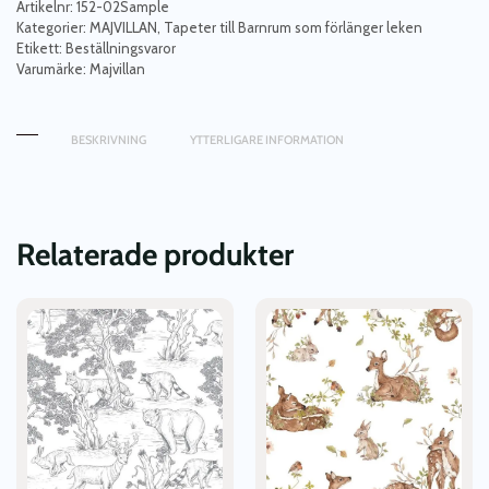
barnrummet
Artikelnr:
152-02Sample
Mermaid
Kategorier:
MAJVILLAN
,
Tapeter till Barnrum som förlänger leken
Etikett:
Beställningsvaror
reef,
Varumärke:
Majvillan
ocean
blue
mängd
BESKRIVNING
YTTERLIGARE INFORMATION
Relaterade produkter