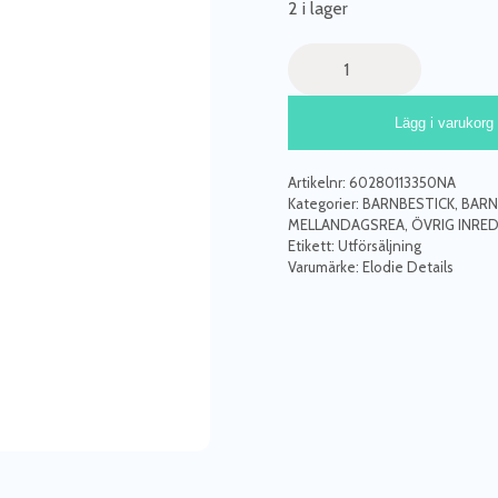
2 i lager
Matningssked
Rostfritt
Stål-
Lägg i varukorg
Antique
Silver
mängd
Artikelnr:
60280113350NA
Kategorier:
BARNBESTICK
,
BARN
MELLANDAGSREA
,
ÖVRIG INRE
Etikett:
Utförsäljning
Varumärke:
Elodie Details