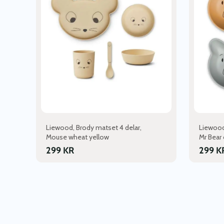
Liewood, Brody matset 4 delar,
Liewood,
Mouse wheat yellow
Mr Bear
299
KR
299
K