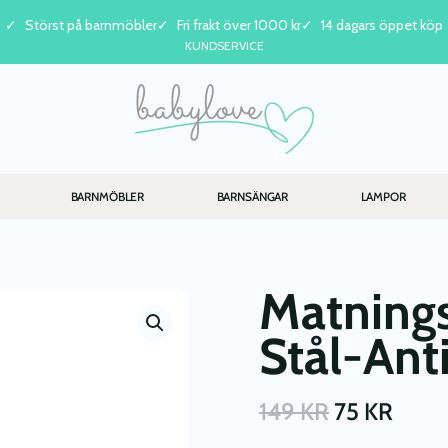
Störst på barnmöbler
Fri frakt över 1000 kr
14 dagars öppet köp
KUNDSERVICE
BARNMÖBLER
BARNSÄNGAR
LAMPOR
Matnings
Stål-Ant
149
KR
75
KR