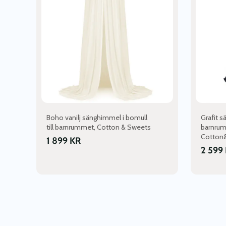
Boho vanilj sänghimmel i bomull
Grafit s
till barnrummet, Cotton & Sweets
barnrum
Cotton
1 899
KR
2 599