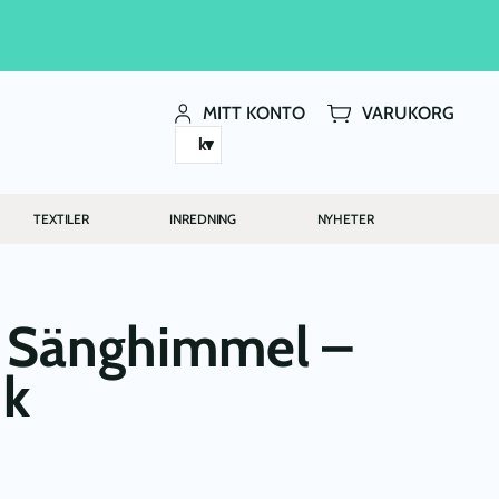
MITT KONTO
VARUKORG
kr
TEXTILER
INREDNING
NYHETER
, Sänghimmel –
nk