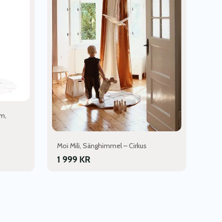
m,
Moi Mili, Sänghimmel – Cirkus
1 999
KR