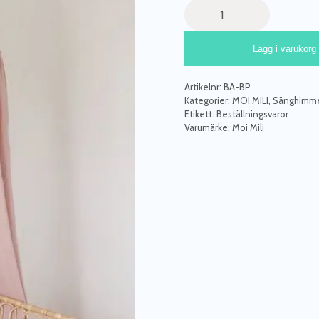
Moi
Mili,
Sänghimmel
Lägg i varukorg
-
Baby
Pink
Artikelnr:
BA-BP
mängd
Kategorier:
MOI MILI
,
Sänghimmel
Etikett:
Beställningsvaror
Varumärke:
Moi Mili