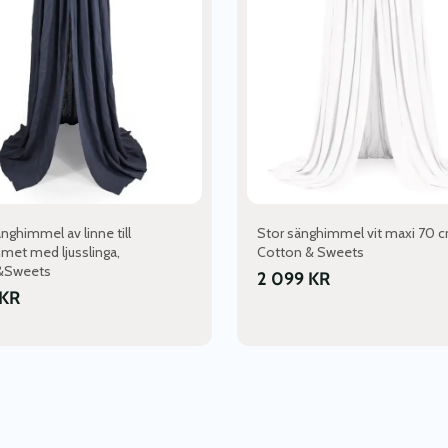
änghimmel av linne till
Stor sänghimmel vit maxi 70 c
met med ljusslinga,
Cotton & Sweets
&Sweets
2 099
KR
KR