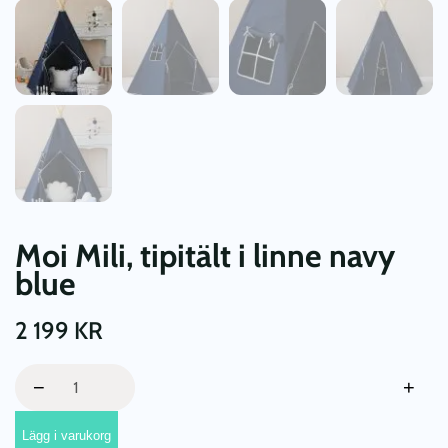
Moi Mili, tipitält i linne navy
blue
2 199
KR
Moi
−
+
Mili,
tipitält
Lägg i varukorg
i