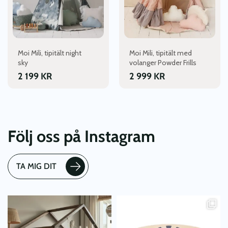
Moi Mili, tipitält night
Moi Mili, tipitält med
sky
volanger Powder Frills
2 199
KR
2 999
KR
Följ oss på Instagram
TA MIG DIT