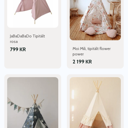
JaBaDaBaDo Tipitält
rosa
Moi Mili, tipitält flower
799
KR
power
2 199
KR