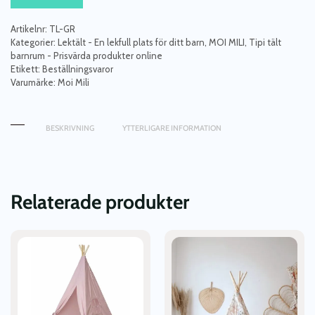
linne
navy
Artikelnr:
TL-GR
blue
Kategorier:
Lektält - En lekfull plats för ditt barn
,
MOI MILI
,
Tipi tält
mängd
barnrum - Prisvärda produkter online
Etikett:
Beställningsvaror
Varumärke:
Moi Mili
BESKRIVNING
YTTERLIGARE INFORMATION
Relaterade produkter