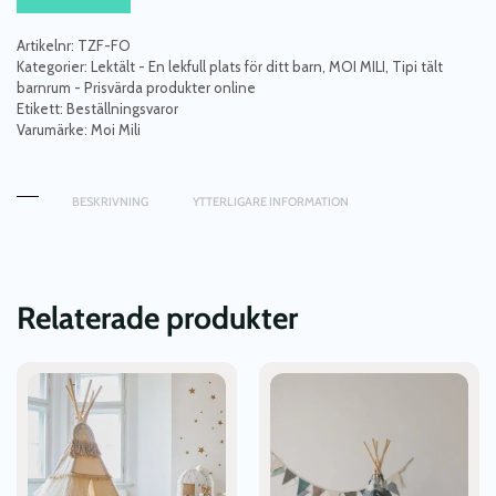
volanger
Folk
Artikelnr:
TZF-FO
mängd
Kategorier:
Lektält - En lekfull plats för ditt barn
,
MOI MILI
,
Tipi tält
barnrum - Prisvärda produkter online
Etikett:
Beställningsvaror
Varumärke:
Moi Mili
BESKRIVNING
YTTERLIGARE INFORMATION
Relaterade produkter