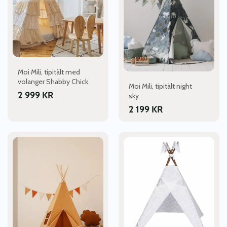
Moi Mili, tipitält med
volanger Shabby Chick
Moi Mili, tipitält night
2 999
KR
sky
2 199
KR