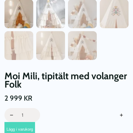
Moi Mili, tipitält med volanger
Folk
2 999
KR
Moi
−
+
Mili,
tipitält
Lägg i varukorg
med