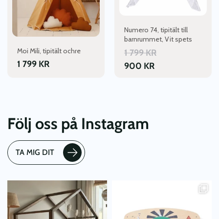
Numero 74, tipitält till
barnrummet, Vit spets
Moi Mili, tipitält ochre
1 799
KR
1 799
KR
900
KR
Följ oss på Instagram
TA MIG DIT