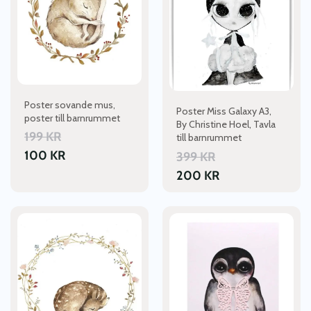
Poster sovande mus,
Poster Miss Galaxy A3,
poster till barnrummet
By Christine Hoel, Tavla
199
KR
till barnrummet
100
KR
399
KR
200
KR