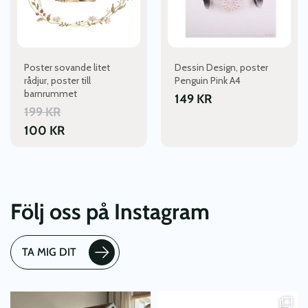
Poster sovande litet
Dessin Design, poster
rådjur, poster till
Penguin Pink A4
barnrummet
149
KR
199
KR
100
KR
Följ oss på Instagram
TA MIG DIT