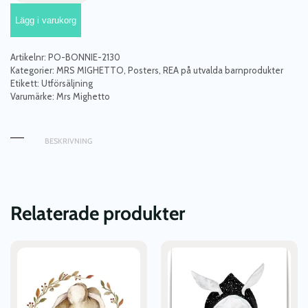
poster
Lägg i varukorg
Bonnie's
Roe
Deer
Artikelnr:
PO-BONNIE-2130
mängd
Kategorier:
MRS MIGHETTO
,
Posters
,
REA på utvalda barnprodukter
Etikett:
Utförsäljning
Varumärke:
Mrs Mighetto
BESKRIVNING
Relaterade produkter