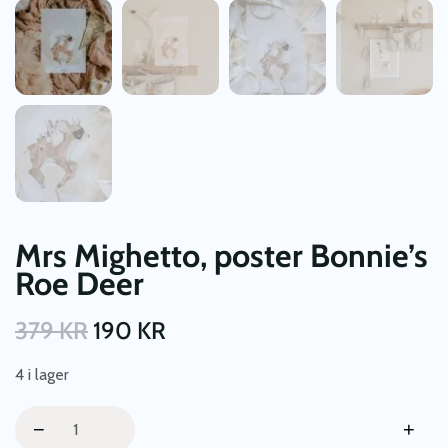
Mrs Mighetto, poster Bonnie’s
Roe Deer
379
KR
190
KR
4 i lager
Mrs
−
+
Mighetto,