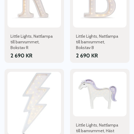
De
De
olika
olika
alternativen
alternativen
kan
kan
väljas
väljas
Little Lights, Nattlampa
Little Lights, Nattlampa
på
på
till barnrummet,
till barnrummet,
produktsidan
produktsidan
Bokstav R
Bokstav B
2 690
KR
2 690
KR
Little Lights, Nattlampa
till barnrummet, Häst