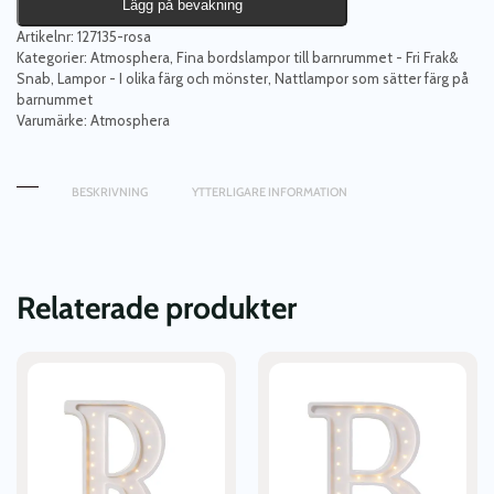
Lägg på bevakning
Artikelnr:
127135-rosa
Kategorier:
Atmosphera
,
Fina bordslampor till barnrummet - Fri Frak&
Snab
,
Lampor - I olika färg och mönster
,
Nattlampor som sätter färg på
barnummet
Varumärke:
Atmosphera
BESKRIVNING
YTTERLIGARE INFORMATION
Relaterade produkter
Den
Den
här
här
produkten
produkten
har
har
flera
flera
varianter.
varianter.