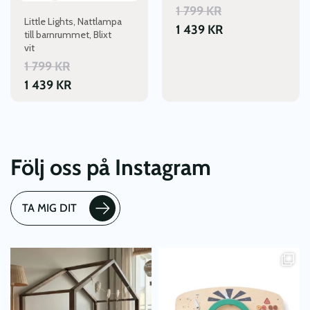
1 799
KR
Little Lights, Nattlampa
1 439
KR
till barnrummet, Blixt
vit
1 799
KR
1 439
KR
Följ oss på Instagram
TA MIG DIT