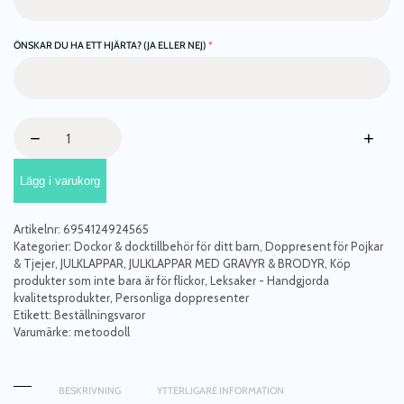
ÖNSKAR DU HA ETT HJÄRTA? (JA ELLER NEJ)
*
Ängel,
−
+
stor
docka
Lägg i varukorg
med
namn
mängd
Artikelnr:
6954124924565
Kategorier:
Dockor & docktillbehör för ditt barn
,
Doppresent för Pojkar
& Tjejer
,
JULKLAPPAR
,
JULKLAPPAR MED GRAVYR & BRODYR
,
Köp
produkter som inte bara är för flickor
,
Leksaker - Handgjorda
kvalitetsprodukter
,
Personliga doppresenter
Etikett:
Beställningsvaror
Varumärke:
metoodoll
BESKRIVNING
YTTERLIGARE INFORMATION