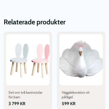
Relaterade produkter
Den
här
produkten
har
flera
varianter.
De
olika
alternativen
kan
väljas
Set om två kaninstolar
Väggdekoration vit
på
för barn
påfågel
produktsidan
3 799
KR
599
KR