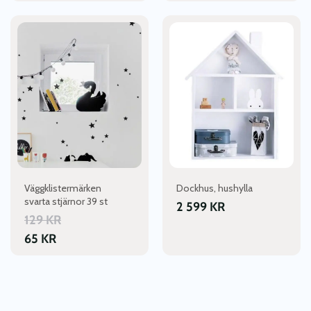
Väggklistermärken
Dockhus, hushylla
svarta stjärnor 39 st
2 599
KR
129
KR
65
KR