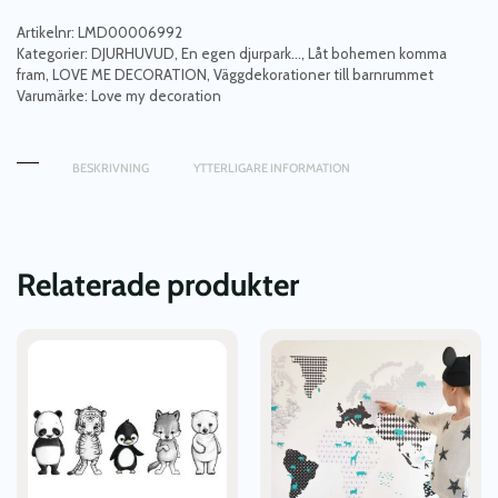
av
linne,
Artikelnr:
LMD00006992
väggdekoration
Kategorier:
DJURHUVUD
,
En egen djurpark...
,
Låt bohemen komma
fram
,
LOVE ME DECORATION
,
Väggdekorationer till barnrummet
mängd
Varumärke:
Love my decoration
BESKRIVNING
YTTERLIGARE INFORMATION
Relaterade produkter
Den
här
produkten
har
flera
varianter.
De