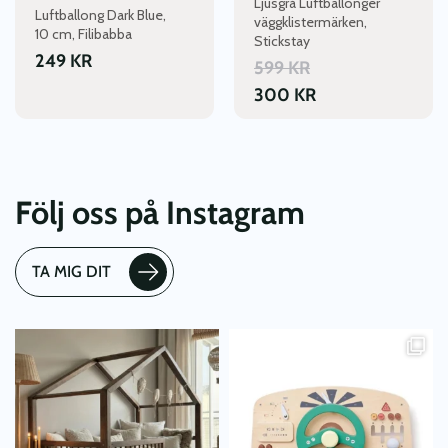
Ljusgrå Luftballonger
Luftballong Dark Blue,
väggklistermärken,
10 cm, Filibabba
Stickstay
249
KR
599
KR
300
KR
Följ oss på Instagram
TA MIG DIT