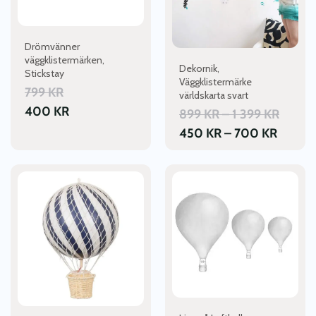
olika
alternativen
kan
Drömvänner
väljas
väggklistermärken,
Dekornik,
på
Stickstay
Väggklistermärke
produktsidan
799
KR
världskarta svart
400
KR
PRISI
899
KR
–
1 399
KR
PRISIN
899 K
450
KR
–
700
KR
450 K
TILL
TILL
1
700 K
399 K