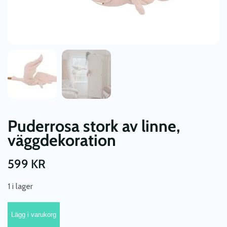
Puderrosa stork av linne,
väggdekoration
599
KR
1 i lager
Puderrosa
Lägg i varukorg
stork