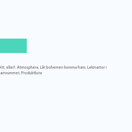
itt, eller?
,
Atmosphera
,
Låt bohemen komma fram
,
Lekmattor i
 barnrummet
,
Produktlista