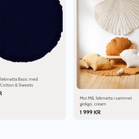
 lekmatta Basic med
, Cotton & Sweets
R
Moi Mili, lekmatta i sammet
ginkgo, cream
1 999
KR