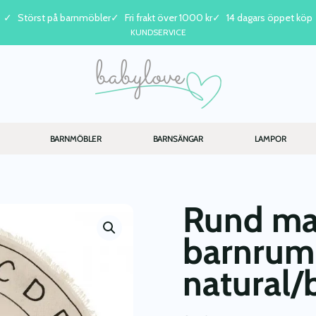
Störst på barnmöbler
Fri frakt över 1000 kr
14 dagars öppet köp
KUNDSERVICE
BARNMÖBLER
BARNSÄNGAR
LAMPOR
Rund mat
barnrum
natural/