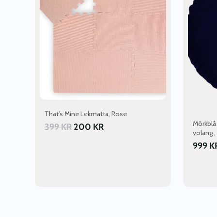
That’s Mine Lekmatta, Rose
Mörkblå
399
KR
200
KR
volang 
999
K