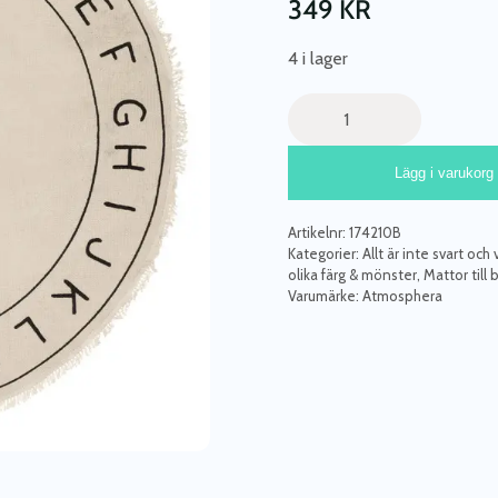
349
KR
4 i lager
Rund
matta
till
Lägg i varukorg
barnrummet,
abc
natural/black
Artikelnr:
174210B
mängd
Kategorier:
Allt är inte svart och v
olika färg & mönster
,
Mattor till
Varumärke:
Atmosphera