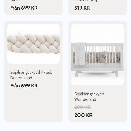
Sand
Mörkblå Skog
produktsidan
Från
699
KR
519
KR
Den
här
produkten
har
flera
varianter.
De
olika
Spjälsängsskydd flätad,
alternativen
Desert sand
kan
Från
699
KR
väljas
Spjälsängsskydd
på
Wonderland
produktsidan
399
KR
200
KR