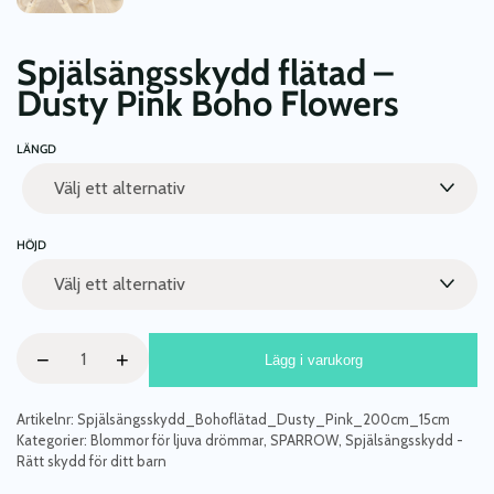
Spjälsängsskydd flätad –
Dusty Pink Boho Flowers
LÄNGD
HÖJD
Spjälsängsskydd
−
+
Lägg i varukorg
flätad
-
Dusty
Artikelnr:
Spjälsängsskydd_Bohoflätad_Dusty_Pink_200cm_15cm
Pink
Kategorier:
Blommor för ljuva drömmar
,
SPARROW
,
Spjälsängsskydd -
Rätt skydd för ditt barn
Boho
Flowers