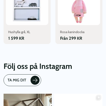
varianter.
De
olika
alternativen
kan
väljas
Hushylla grå, XL
Rosa kanindocka
på
produktsidan
1 599
KR
Från
299
KR
Följ oss på Instagram
TA MIG DIT