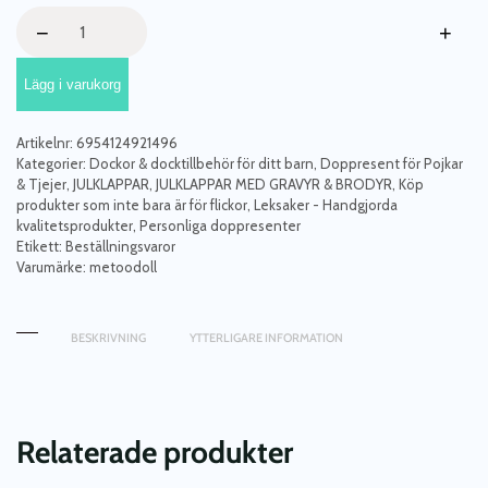
Superboy,
−
+
stor
docka
Lägg i varukorg
med
namn
mängd
Artikelnr:
6954124921496
Kategorier:
Dockor & docktillbehör för ditt barn
,
Doppresent för Pojkar
& Tjejer
,
JULKLAPPAR
,
JULKLAPPAR MED GRAVYR & BRODYR
,
Köp
produkter som inte bara är för flickor
,
Leksaker - Handgjorda
kvalitetsprodukter
,
Personliga doppresenter
Etikett:
Beställningsvaror
Varumärke:
metoodoll
BESKRIVNING
YTTERLIGARE INFORMATION
Relaterade produkter