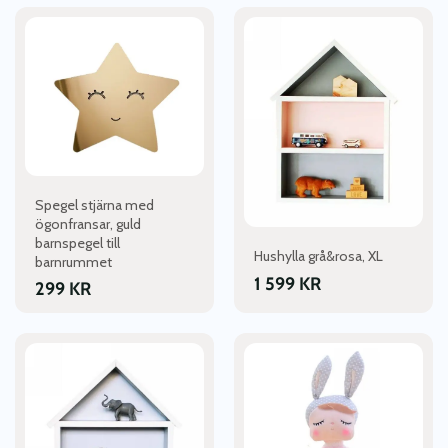
Spegel stjärna med
ögonfransar, guld
barnspegel till
Hushylla grå&rosa, XL
barnrummet
1 599
KR
299
KR
Den
här
produkten
har
flera