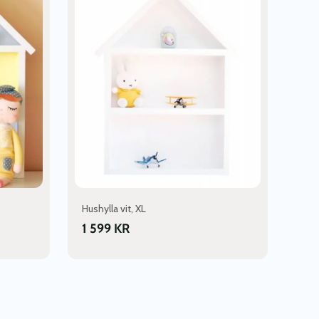
Hushylla vit, XL
1 599
KR