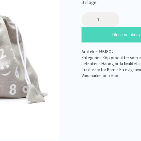
3 i lager
PRISET
PR
VAR:
ÄR:
Träklossar
599 KR.
399
med
siffror,
Lägg i varukorg
vit,
Ooh
noo
Artikelnr:
MB1802
mängd
Kategorier:
Köp produkter som int
Leksaker - Handgjorda kvalitets
Träklossar för Barn - En evig favo
Varumärke:
ooh noo