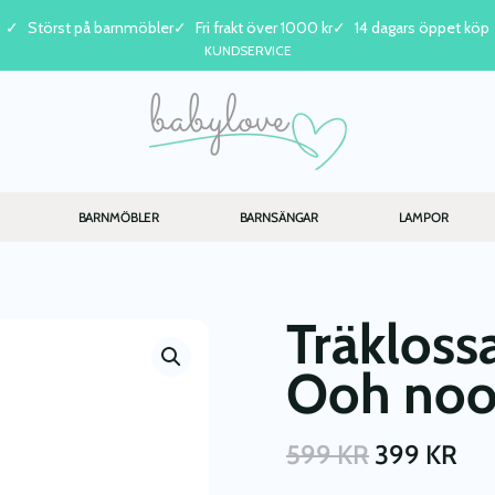
Störst på barnmöbler
Fri frakt över 1000 kr
14 dagars öppet köp
KUNDSERVICE
BARNMÖBLER
BARNSÄNGAR
LAMPOR
Träklossa
Ooh no
DET
DE
599
KR
399
KR
URSPRUN
NU