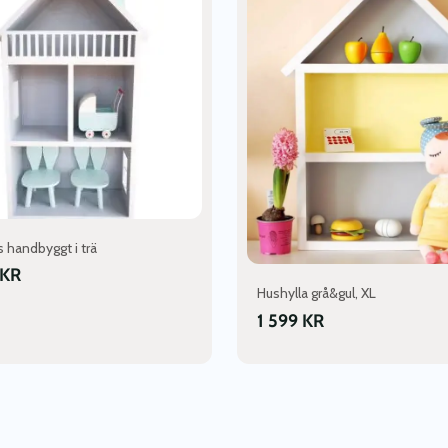
 handbyggt i trä
KR
Hushylla grå&gul, XL
1 599
KR