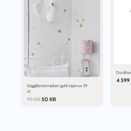
Dockhus
4 599
Väggklistermärken guld stjärnor 39
st
99
KR
50
KR