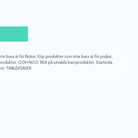
ISET
 KR.
e bara är för flickor
,
Köp produkter som inte bara är för pojkar
,
produkter
,
OOH NOO
,
REA på utvalda barnprodukter
,
Startsida
,
rit
,
TRÄLEKSAKER