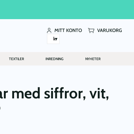
MITT KONTO
VARUKORG
kr
TEXTILER
INREDNING
NYHETER
r med siffror, vit,
o
T
GLIGA
VARANDE