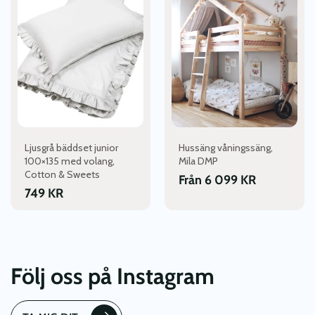
produkten
har
flera
varianter.
De
olika
alternativen
kan
väljas
Ljusgrå bäddset junior
Hussäng våningssäng,
på
100×135 med volang,
Mila DMP
produktsidan
Cotton & Sweets
Från
6 099
KR
749
KR
Följ oss på Instagram