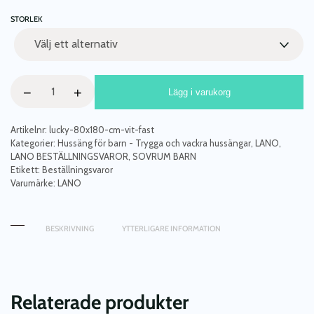
STORLEK
Vit
−
+
Lägg i varukorg
hussäng,
Marion
mängd
Artikelnr:
lucky-80x180-cm-vit-fast
Kategorier:
Hussäng för barn - Trygga och vackra hussängar
,
LANO
,
LANO BESTÄLLNINGSVAROR
,
SOVRUM BARN
Etikett:
Beställningsvaror
Varumärke:
LANO
BESKRIVNING
YTTERLIGARE INFORMATION
Relaterade produkter