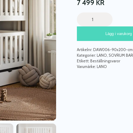
7 499
KR
Vit
våningssäng
med
Lägg i varukorg
förvaring,
Daniel
90x200
Artikelnr:
DAW006-90x200-cm-
cm
Kategorier:
LANO
,
SOVRUM BA
mängd
Etikett:
Beställningsvaror
Varumärke:
LANO