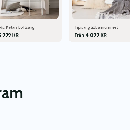
dan
produktsidan
ds, Ketara Loftsäng
Tipisäng till barnrummet
5 999
KR
Från
4 099
KR
gram