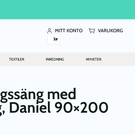
MITT KONTO
VARUKORG
kr
TEXTILER
INREDNING
NYHETER
ngssäng med
g, Daniel 90×200