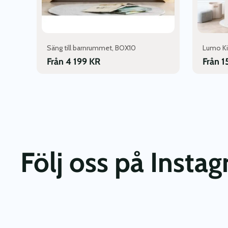
produktsidan
produktsi
Säng till barnrummet, BOX10
Lumo Ki
Från
4 199
KR
Från
1
Följ oss på Insta