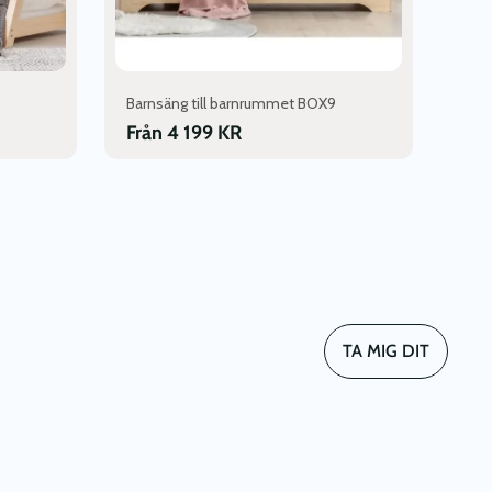
produktsidan
Barnsäng till barnrummet BOX9
Från
4 199
KR
TA MIG DIT