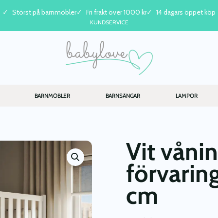
Störst på barnmöbler
Fri frakt över 1000 kr
14 dagars öppet köp
KUNDSERVICE
BARNMÖBLER
BARNSÄNGAR
LAMPOR
Vit våni
förvarin
cm