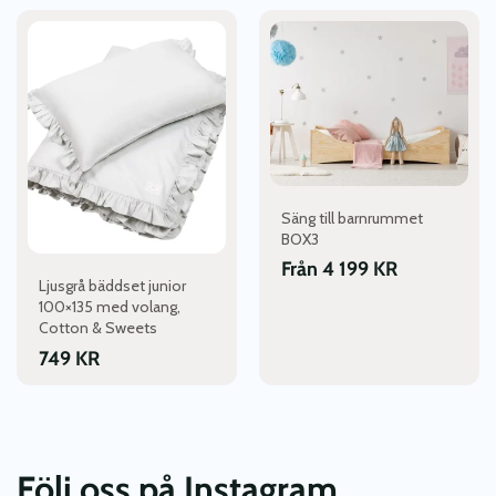
Den
här
produkten
har
flera
varianter.
De
olika
alternativen
Säng till barnrummet
kan
BOX3
väljas
Från
4 199
KR
Ljusgrå bäddset junior
på
100×135 med volang,
produktsidan
Cotton & Sweets
749
KR
Följ oss på Instagram