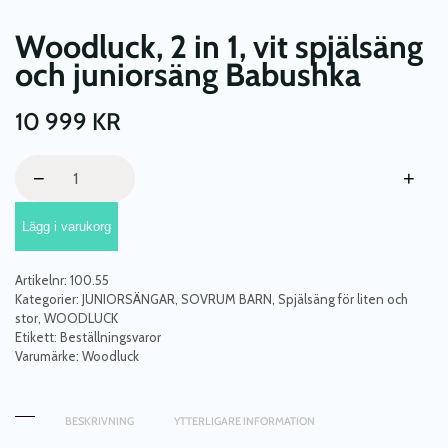
Woodluck, 2 in 1, vit spjälsäng
och juniorsäng Babushka
10 999
KR
Woodluck,
−
+
2
in
Lägg i varukorg
1,
vit
spjälsäng
Artikelnr:
100.55
och
Kategorier:
JUNIORSÄNGAR
,
SOVRUM BARN
,
Spjälsäng för liten och
juniorsäng
stor
,
WOODLUCK
Etikett:
Beställningsvaror
Babushka
Varumärke:
Woodluck
mängd
BESKRIVNING
YTTERLIGARE INFORMATION