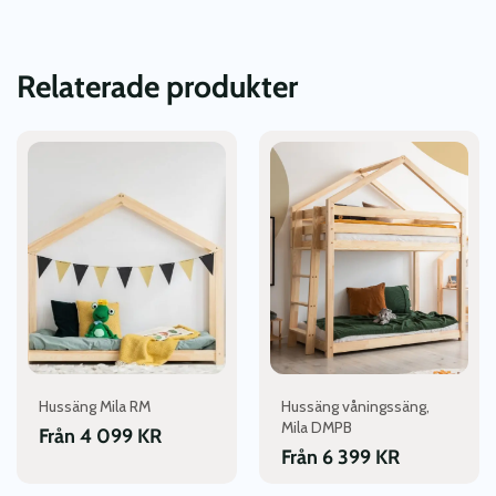
Relaterade produkter
Den
Den
här
här
produkten
produkten
har
har
flera
flera
varianter.
varianter.
De
De
olika
olika
alternativen
alternativen
kan
kan
väljas
väljas
Hussäng Mila RM
Hussäng våningssäng,
på
på
Mila DMPB
produktsidan
produktsidan
Från
4 099
KR
Från
6 399
KR