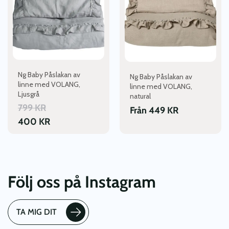
varianter.
varianter.
De
De
olika
olika
alternativen
alternativen
kan
kan
väljas
väljas
Ng Baby Påslakan av
Ng Baby Påslakan av
på
på
linne med VOLANG,
linne med VOLANG,
produktsidan
produktsidan
Ljusgrå
natural
799
KR
Från
449
KR
400
KR
Följ oss på Instagram
TA MIG DIT