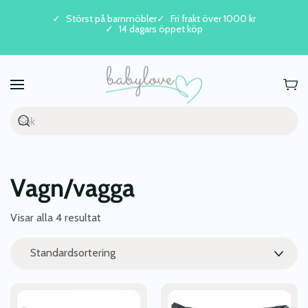
Störst på barnmöbler
Fri frakt över 1000 kr
14 dagars öppet köp
Skip to main content
Vagn/vagga
Visar alla 4 resultat
Den
Den
här
här