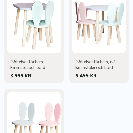
produkten
produkten
har
har
flera
flera
varianter.
varianter.
De
De
olika
olika
alternativen
alternativen
kan
kan
väljas
väljas
Möbelset för barn –
Möbelset för barn, två
på
på
Kaninstol och bord
kaninstolar och bord
produktsidan
produktsidan
3 999
KR
5 499
KR
Den
här
produkten
har
flera
varianter.
De