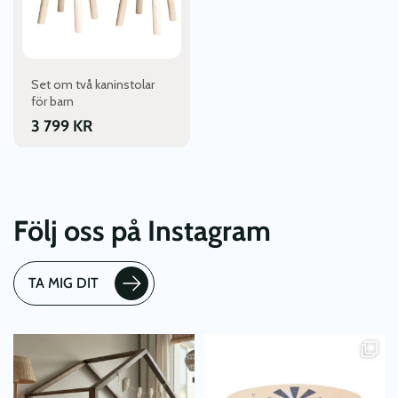
olika
alternativen
kan
väljas
Set om två kaninstolar
på
för barn
produktsidan
3 799
KR
Följ oss på Instagram
TA MIG DIT