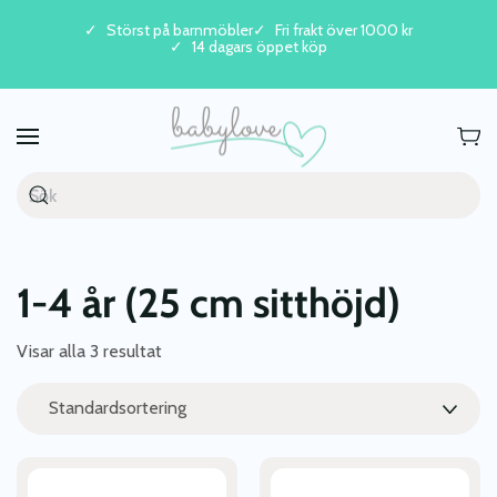
Störst på barnmöbler
Fri frakt över 1000 kr
14 dagars öppet köp
Skip to main content
1-4 år (25 cm sitthöjd)
Visar alla 3 resultat
Den
Den
här
här