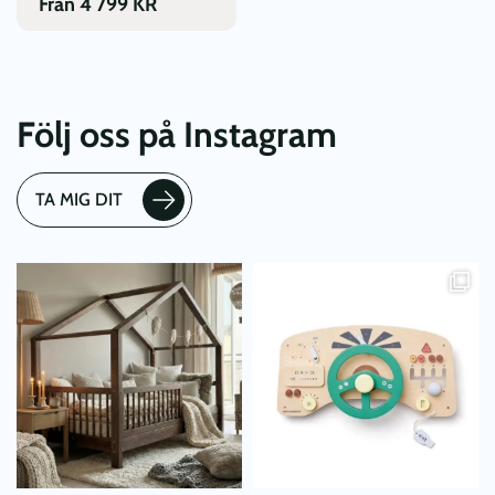
Från
4 799
KR
produktsidan
Följ oss på Instagram
TA MIG DIT