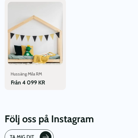
Den
här
produkten
har
flera
varianter.
De
olika
alternativen
kan
väljas
Hussäng Mila RM
på
Från
4 099
KR
produktsidan
Följ oss på Instagram
TA MIG DIT