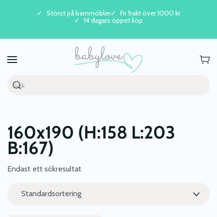
Störst på barnmöbler
Fri frakt över 1000 kr
14 dagars öppet köp
Skip to main content
160x190 (H:158 L:203
B:167)
Endast ett sökresultat