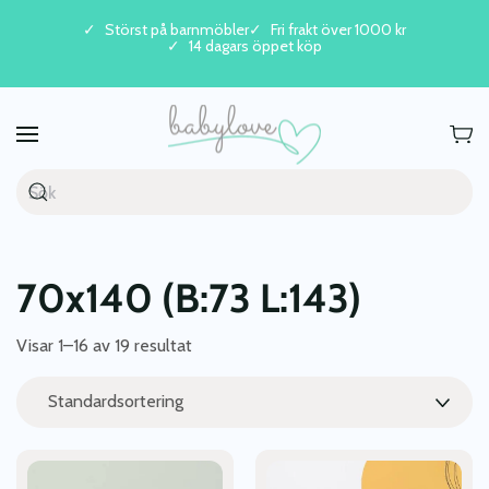
Störst på barnmöbler
Fri frakt över 1000 kr
14 dagars öppet köp
Skip to main content
70x140 (B:73 L:143)
Visar 1–16 av 19 resultat
Den
Den
här
här