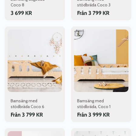
på
på
Coco 8
stödbräda Coco 3
produktsidan
produktsidan
3 699
KR
Från
3 799
KR
Den
Den
här
här
produkten
produkten
har
har
flera
flera
varianter.
varianter.
De
De
olika
olika
alternativen
alternativen
kan
kan
väljas
väljas
Barnsäng med
Barnsäng med
på
på
stödbräda Coco 6
stödbräda, Coco 1
produktsidan
produktsidan
Från
3 799
KR
Från
3 999
KR
Den
Den