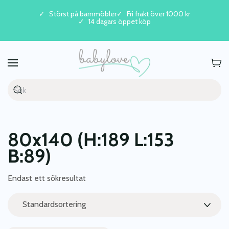
Störst på barnmöbler
Fri frakt över 1000 kr
14 dagars öppet köp
Skip to main content
80x140 (H:189 L:153
B:89)
Endast ett sökresultat