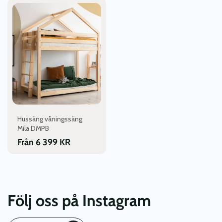
Den
här
produkten
har
flera
varianter.
De
olika
alternativen
kan
väljas
Hussäng våningssäng,
på
Mila DMPB
produktsidan
Från
6 399
KR
Följ oss på Instagram