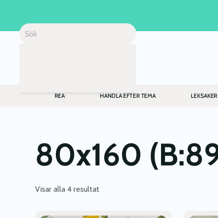
Skip to main content
REA
HANDLA EFTER TEMA
LEKSAKER
80x160 (B:89
Visar alla 4 resultat
Den
Den