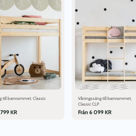
här
n
produkten
har
flera
varianter.
De
olika
en
alternativen
kan
väljas
på
dan
produktsidan
 till barnrummet, Classic
Våningssäng till barnrummet,
Classic CLP
 799
KR
Från
6 099
KR