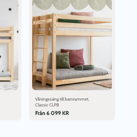
här
produkten
har
flera
varianter.
De
olika
alternativen
kan
väljas
på
produktsidan
Våningssäng till barnrummet,
Classic CLPB
Från
6 099
KR