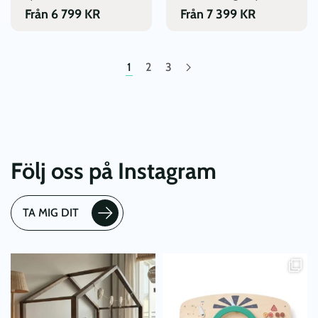
produktsidan
produktsidan
Från
6 799
KR
Från
7 399
KR
1
2
3
Följ oss på Instagram
TA MIG DIT