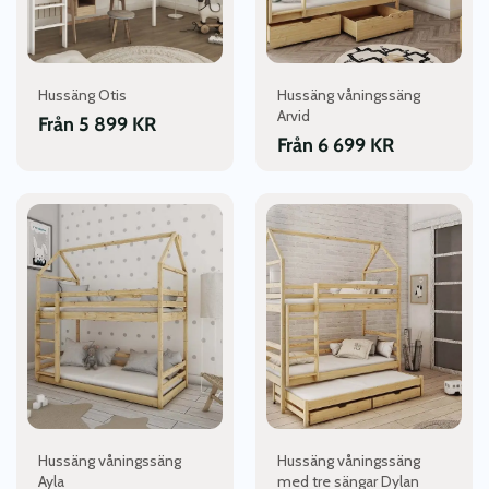
olika
olika
alternativen
alternativen
kan
kan
väljas
väljas
Hussäng Otis
Hussäng våningssäng
på
på
Arvid
Från
5 899
KR
produktsidan
produktsidan
Från
6 699
KR
Den
Den
här
här
produkten
produkten
har
har
flera
flera
varianter.
varianter.
De
De
olika
olika
alternativen
alternativen
kan
kan
väljas
väljas
Hussäng våningssäng
Hussäng våningssäng
på
på
Ayla
med tre sängar Dylan