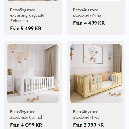
väljas
väljas
Barnsäng med
Barnsäng med
på
på
extrasäng, dagbädd
stödbräda Alma
produktsidan
produktsidan
Sebastian
Från
4 499
KR
Från
5 499
KR
Den
Den
här
här
produkten
produkten
har
har
flera
flera
varianter.
varianter.
De
De
olika
olika
alternativen
alternativen
kan
kan
väljas
väljas
Barnsäng med
Barnsäng med
på
på
stödbräda Conrad
stödbräda Fred
produktsidan
produktsidan
Från
4 099
KR
Från
3 799
KR