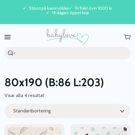
Störst på barnmöbler
Fri frakt över 1000 kr
14 dagars öppet köp
Skip to main content
80x190 (B:86 L:203)
Visar alla 4 resultat
Den
Den
här
här