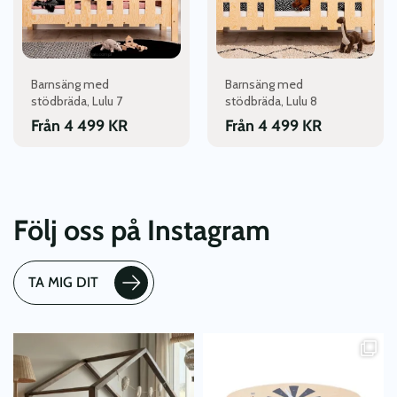
olika
olika
alternativen
alternativen
kan
kan
väljas
väljas
Barnsäng med
Barnsäng med
på
på
stödbräda, Lulu 7
stödbräda, Lulu 8
produktsidan
produktsidan
Från
4 499
KR
Från
4 499
KR
Följ oss på Instagram
TA MIG DIT