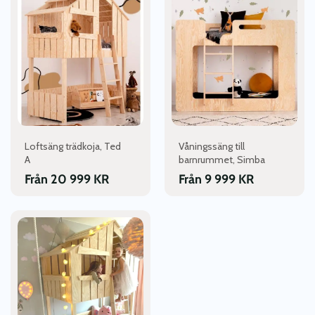
produkten
produkten
har
har
flera
flera
varianter.
varianter.
De
De
olika
olika
alternativen
alternativen
kan
kan
väljas
väljas
Loftsäng trädkoja, Ted
Våningssäng till
på
på
A
barnrummet, Simba
produktsidan
produktsidan
Från
20 999
KR
Från
9 999
KR
Den
här
produkten
har
flera
varianter.
De