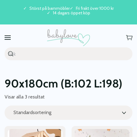
Störst på barnmöbler
Fri frakt över 1000 kr
14 dagars öppet köp
Skip to main content
90x180cm (B:102 L:198)
Visar alla 3 resultat
Den
Den
här
här