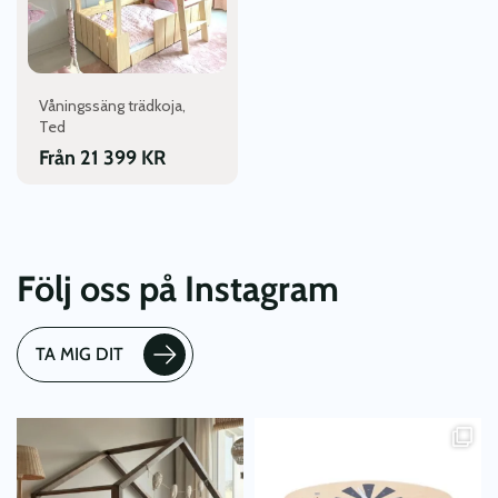
olika
alternativen
kan
väljas
Våningssäng trädkoja,
på
Ted
produktsidan
Från
21 399
KR
Följ oss på Instagram
TA MIG DIT