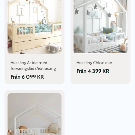
produkten
produkten
har
har
flera
flera
varianter.
varianter.
De
De
olika
olika
alternativen
alternativen
kan
kan
väljas
väljas
Hussäng Astrid med
Hussäng Chloe duo
på
på
förvaringslåda/extrasäng
Från
4 399
KR
produktsidan
produktsidan
Från
6 099
KR
Den
här
produkten
har
flera
varianter.
De