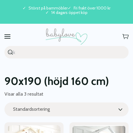
Störst på barnmöbler
Fri frakt över 1000 kr
14 dagars öppet köp
Skip to main content
90x190 (höjd 160 cm)
Visar alla 3 resultat
Den
Den
här
här