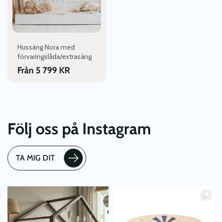
olika
alternativen
kan
väljas
Hussäng Nora med
på
förvaringslåda/extrasäng
produktsidan
Från
5 799
KR
Följ oss på Instagram
TA MIG DIT