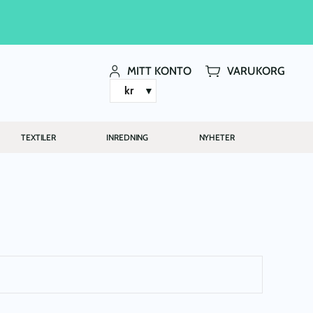
MITT KONTO
VARUKORG
kr
TEXTILER
INREDNING
NYHETER