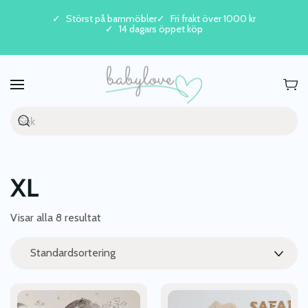
Störst på barnmöbler
Fri frakt över 1000 kr
14 dagars öppet köp
Skip to main content
XL
Visar alla 8 resultat
Den
Den
här
här