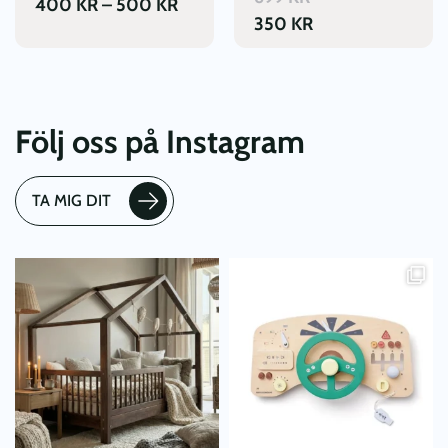
799 KR
PRISINTERVALL:
400
KR
–
500
KR
350
KR
TILL
400 KR
999 KR
TILL
500 KR
Följ oss på Instagram
TA MIG DIT