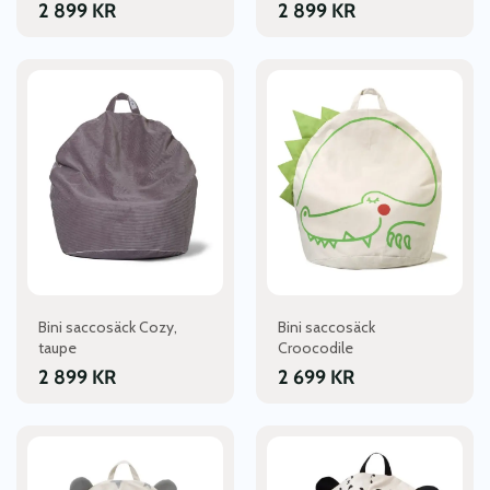
2 899
KR
2 899
KR
Bini saccosäck Cozy,
Bini saccosäck
taupe
Croocodile
2 899
KR
2 699
KR