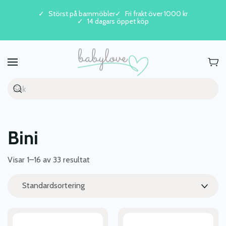
Störst på barnmöbler
Fri frakt över 1000 kr
14 dagars öppet köp
Skip to main content
Bini
Visar 1–16 av 33 resultat
Den
här