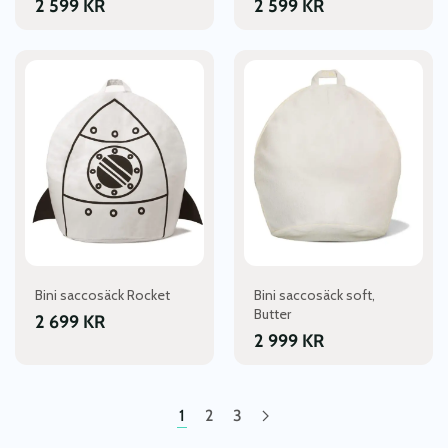
2 599
KR
2 599
KR
Bini saccosäck Rocket
Bini saccosäck soft,
Butter
2 699
KR
2 999
KR
1
2
3