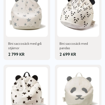
Bini saccosäck med grå
Bini saccosäck med
stjärnor
pandas
2 799
KR
2 699
KR