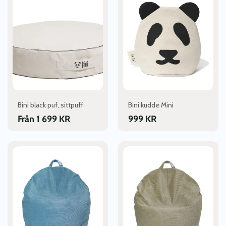
produkten
har
flera
varianter.
De
olika
alternativen
kan
väljas
Bini black puf, sittpuff
Bini kudde Mini
på
Från
1 699
KR
999
KR
produktsidan