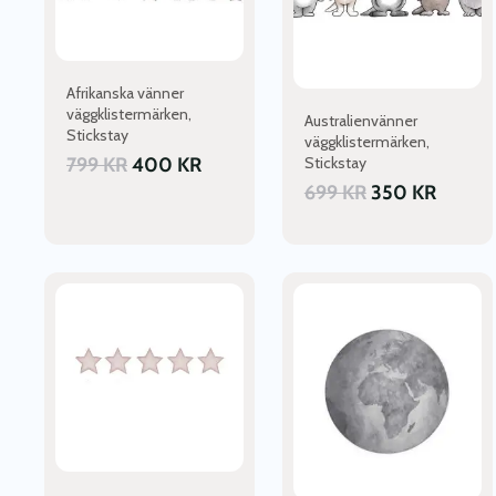
Afrikanska vänner
väggklistermärken,
Australienvänner
Stickstay
väggklistermärken,
799
KR
400
KR
Stickstay
699
KR
350
KR