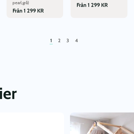
pearl,grå)
Från
1 299
KR
Från
1 299
KR
1
2
3
4
ier