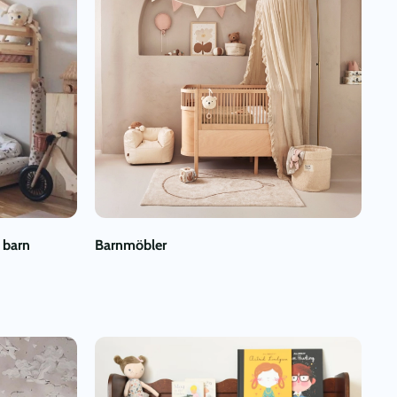
 barn
Barnmöbler