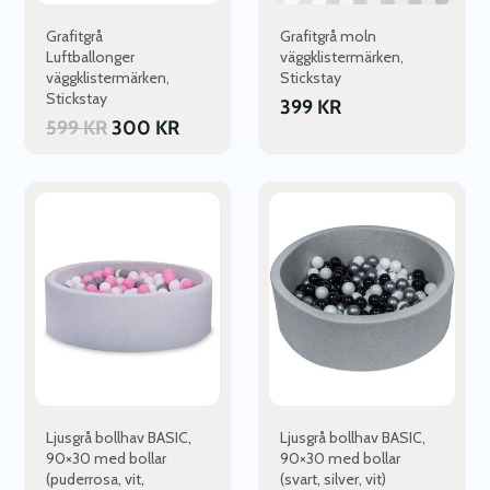
Grafitgrå
Grafitgrå moln
Luftballonger
väggklistermärken,
väggklistermärken,
Stickstay
Stickstay
399
KR
599
KR
300
KR
Den
Den
här
här
produkten
produkten
har
har
flera
flera
varianter.
varianter.
De
De
olika
olika
alternativen
alternativen
kan
kan
väljas
väljas
Ljusgrå bollhav BASIC,
Ljusgrå bollhav BASIC,
på
på
90×30 med bollar
90×30 med bollar
(puderrosa, vit,
(svart, silver, vit)
produktsidan
produktsidan