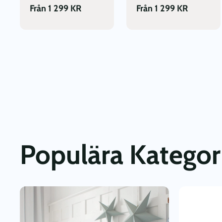
Från
1 299
KR
Från
1 299
KR
Populära Kategor