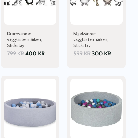
Drömvänner
Fågelvänner
väggklistermärken,
väggklistermärken,
Stickstay
Stickstay
799
KR
400
KR
599
KR
300
KR
Den
Den
här
här
produkten
produkten
har
har
flera
flera
varianter.
varianter.
De
De
olika
olika
alternativen
alternativen