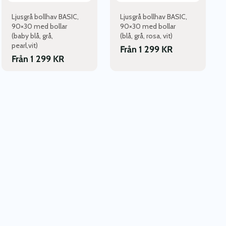
kan
kan
väljas
väljas
Ljusgrå bollhav BASIC,
Ljusgrå bollhav BASIC,
på
på
90×30 med bollar
90×30 med bollar
(baby blå, grå,
(blå, grå, rosa, vit)
produktsidan
produktsidan
pearl,vit)
Från
1 299
KR
Från
1 299
KR