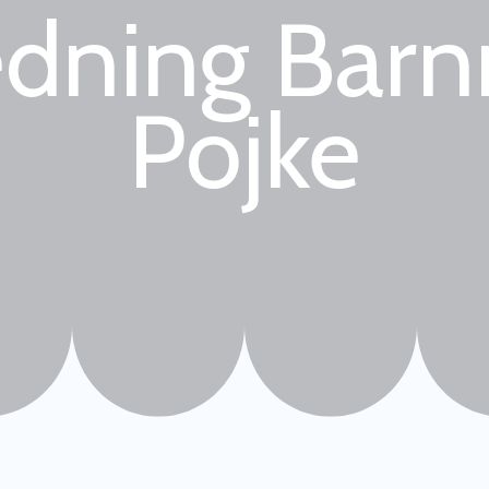
edning Bar
Pojke