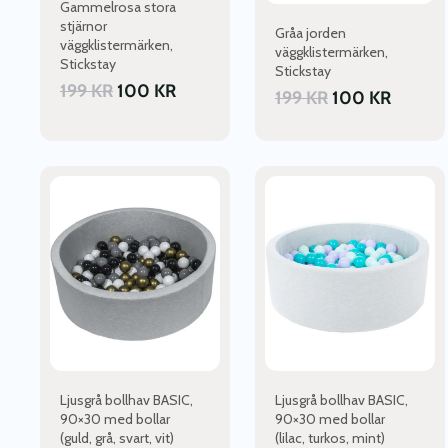
Gammelrosa stora
stjärnor
Gråa jorden
väggklistermärken,
väggklistermärken,
Stickstay
Stickstay
199
KR
100
KR
199
KR
100
KR
Den
Den
här
här
produkten
produkten
har
har
flera
flera
varianter.
varianter.
De
De
olika
olika
alternativen
alternativen
kan
kan
väljas
väljas
Ljusgrå bollhav BASIC,
Ljusgrå bollhav BASIC,
på
på
90×30 med bollar
90×30 med bollar
(guld, grå, svart, vit)
(lilac, turkos, mint)
produktsidan
produktsidan