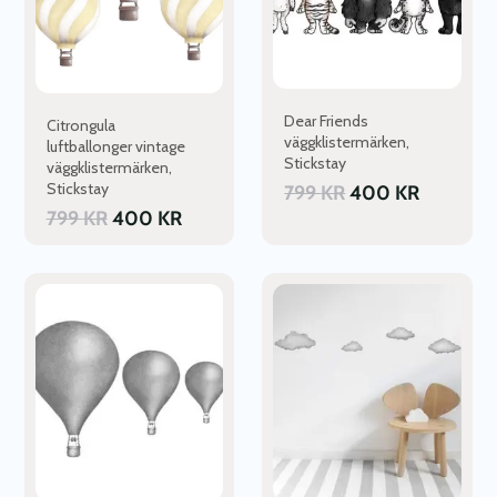
Dear Friends
Citrongula
väggklistermärken,
luftballonger vintage
Stickstay
väggklistermärken,
Stickstay
799
KR
400
KR
799
KR
400
KR