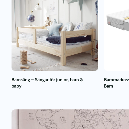
Barnsäng – Sängar för junior, barn &
Barnmadrass
baby
Barn