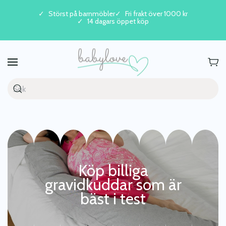
Störst på barnmöbler
Fri frakt över 1000 kr
14 dagars öppet köp
Skip to main content
Köp billiga
gravidkuddar som är
bäst i test