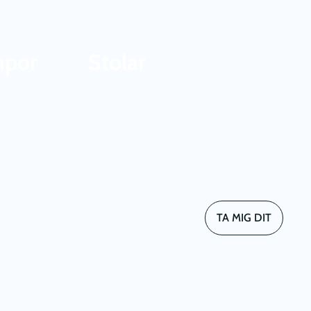
mpor
Stolar
TA MIG DIT