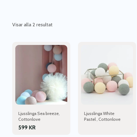
Visar alla 2 resultat
Den
Den
här
här
produkten
produkten
har
har
flera
flera
varianter.
varianter.
De
De
olika
olika
alternativen
alternativen
kan
kan
väljas
väljas
Ljusslinga Sea breeze,
Ljusslinga White
på
på
Cottonlove
Pastel , Cottonlove
produktsidan
produktsidan
599
KR