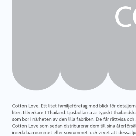
C
Cotton Love. Ett litet familjeföretag med blick för detalj
liten tillverkare I Thailand. Ljusbollarna är typiskt thailän
som bor i närheten av den lilla fabriken. De får rättvisa och
Cotton Love som sedan distriburerar dem till sina återförsälj
inreda barnrummet eller sovrummet, och vi vet att dessa lju