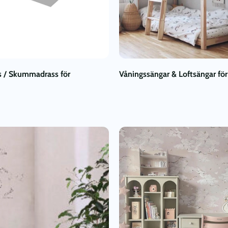
 / Skummadrass för
Våningssängar & Loftsängar för