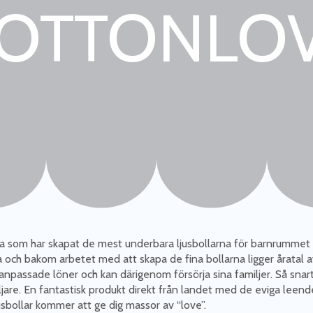
OTTONLO
erna som har skapat de mest underbara ljusbollarna för barnrummet
dska och bakom arbetet med att skapa de fina bollarna ligger åratal 
 anpassade löner och kan därigenom försörja sina familjer. Så snart 
are. En fantastisk produkt direkt från landet med de eviga leendena
sbollar kommer att ge dig massor av “love”.