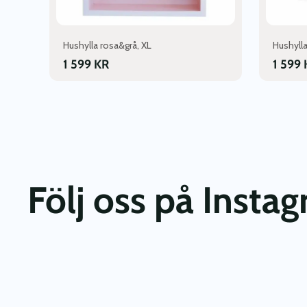
Hushylla rosa&grå, XL
Hushylla
1 599
KR
1 599
Följ oss på Insta