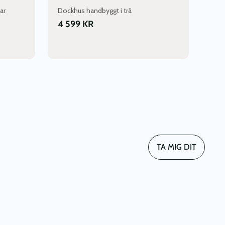
ar
Dockhus handbyggt i trä
4 599
KR
TA MIG DIT