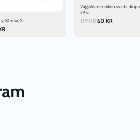
Väggklistermärken svarta dropp
39 st
119
KR
60
KR
 grå&rosa, XL
KR
gram