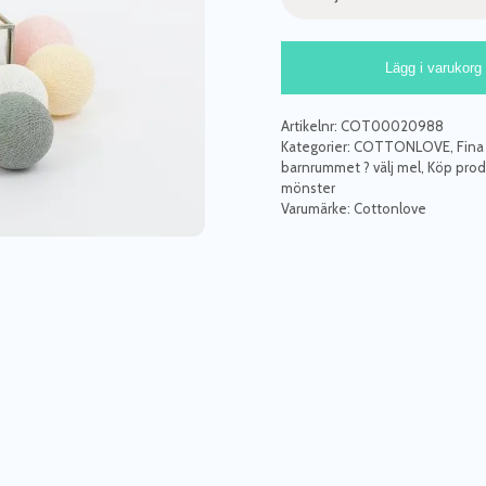
Ljusslinga
Lägg i varukorg
White
Pastel
,
Artikelnr:
COT00020988
Cottonlove
Kategorier:
COTTONLOVE
,
Fina
barnrummet ? välj mel
,
Köp produ
mängd
mönster
Varumärke:
Cottonlove