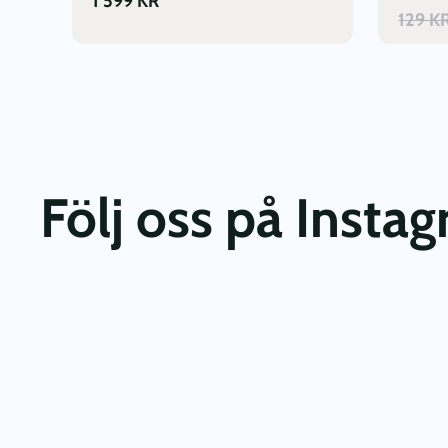
1 599
KR
129
K
Följ oss på Insta