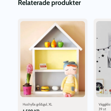
Relaterade produkter
Hushylla grå&gul, XL
Väggklis
39 st