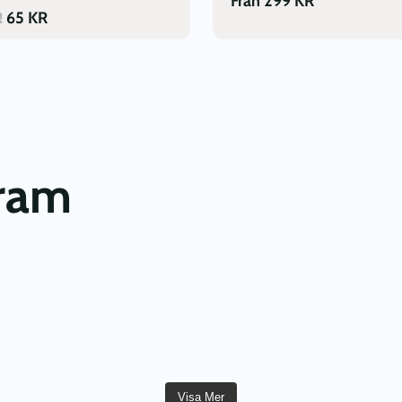
Från
299
KR
R
65
KR
gram
Visa Mer