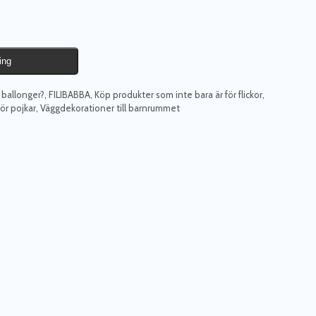
ing
 ballonger?
,
FILIBABBA
,
Köp produkter som inte bara är för flickor
,
ör pojkar
,
Väggdekorationer till barnrummet