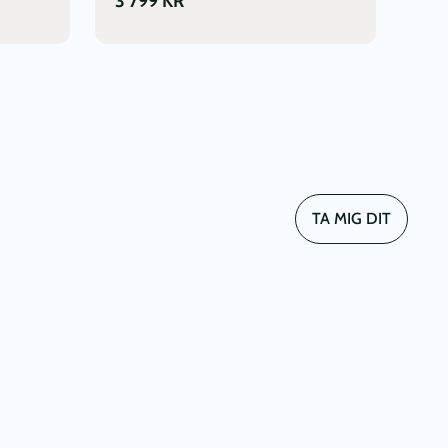
3 799
KR
TA MIG DIT