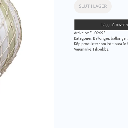
SLUT I LAGER
Lägg på bevakn
Artikelnr:
FI-02695
Kategorier:
Ballonger, ballonger,
Köp produkter som inte bara är f
Varumärke:
Filibabba