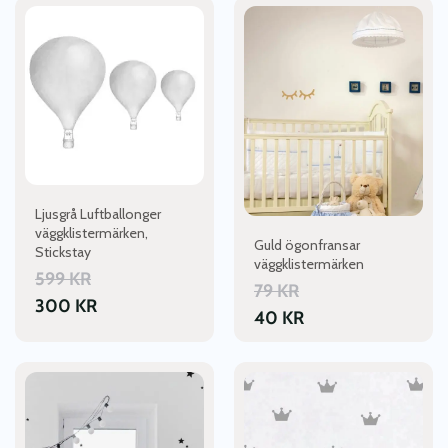
Ljusgrå Luftballonger
väggklistermärken,
Guld ögonfransar
Stickstay
väggklistermärken
599
KR
79
KR
300
KR
40
KR