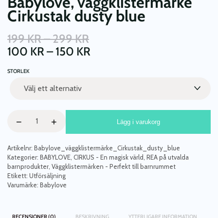
Babylove, väggklistermärke
Cirkustak dusty blue
PRISINTERVALL:
199
KR
–
299
KR
199 KR
PRISINTERVALL:
100
KR
–
150
KR
TILL
100 KR
STORLEK
299 KR
TILL
150 KR
Babylove,
−
+
Lägg i varukorg
väggklistermärke
Cirkustak
dusty
Artikelnr:
Babylove_väggklistermärke_Cirkustak_dusty_blue
blue
Kategorier:
BABYLOVE
,
CIRKUS - En magisk värld
,
REA på utvalda
barnprodukter
,
Väggklistermärken - Perfekt till barnrummet
mängd
Etikett:
Utförsäljning
Varumärke:
Babylove
RECENSIONER (0)
BESKRIVNING
YTTERLIGARE INFORMATION