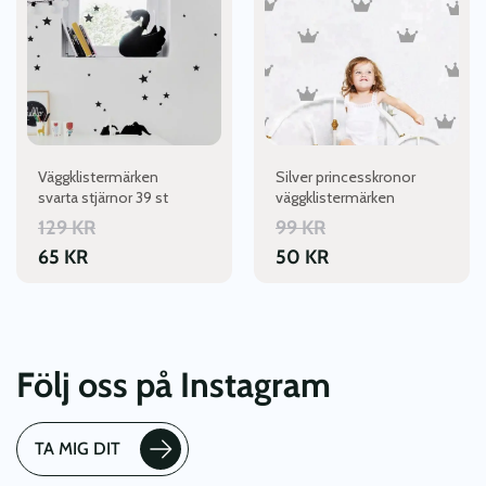
Väggklistermärken
Silver princesskronor
svarta stjärnor 39 st
väggklistermärken
129
KR
99
KR
65
KR
50
KR
Följ oss på Instagram
TA MIG DIT