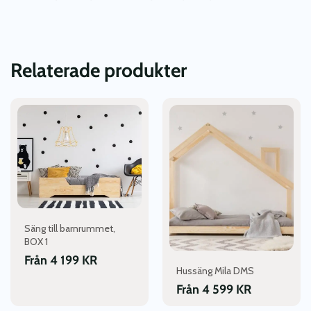
Relaterade produkter
Den
Den
här
här
produkten
produkten
har
har
flera
flera
varianter.
varianter.
De
De
olika
olika
alternativen
alternativen
Säng till barnrummet,
kan
kan
BOX 1
väljas
väljas
Från
4 199
KR
Hussäng Mila DMS
på
på
produktsidan
produktsidan
Från
4 599
KR