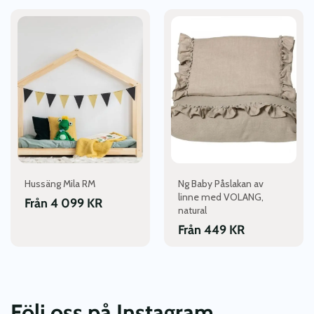
Den
Den
här
här
produkten
produkten
har
har
flera
flera
varianter.
varianter.
De
De
olika
olika
alternativen
alternativen
kan
kan
väljas
väljas
Hussäng Mila RM
Ng Baby Påslakan av
på
på
linne med VOLANG,
produktsidan
produktsidan
Från
4 099
KR
natural
Från
449
KR
Följ oss på Instagram