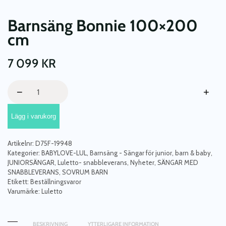
Barnsäng Bonnie 100×200
cm
7 099
KR
Barnsäng
−
+
Bonnie
100x200
Lägg i varukorg
cm
mängd
Artikelnr:
D75F-19948
Kategorier:
BABYLOVE-LUL
,
Barnsäng - Sängar för junior, barn & baby
,
JUNIORSÄNGAR
,
Luletto- snabbleverans
,
Nyheter
,
SÄNGAR MED
SNABBLEVERANS
,
SOVRUM BARN
Etikett:
Beställningsvaror
Varumärke:
Luletto
BESKRIVNING
YTTERLIGARE INFORMATION