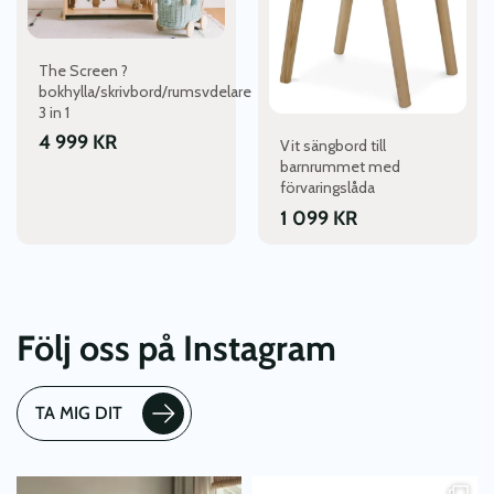
The Screen ?
bokhylla/skrivbord/rumsvdelare
3 in 1
4 999
KR
Vit sängbord till
barnrummet med
förvaringslåda
1 099
KR
Följ oss på Instagram
TA MIG DIT