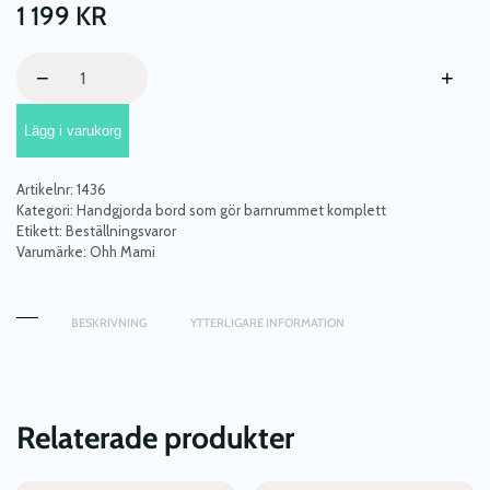
1 199
KR
Bord
−
+
grå
moln,
Lägg i varukorg
bord
till
barnrummet
Artikelnr:
1436
mängd
Kategori:
Handgjorda bord som gör barnrummet komplett
Etikett:
Beställningsvaror
Varumärke:
Ohh Mami
BESKRIVNING
YTTERLIGARE INFORMATION
Relaterade produkter