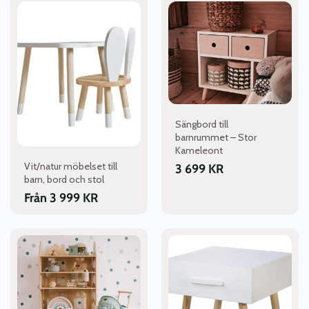
Den
här
produkten
har
flera
varianter.
De
olika
alternativen
Sängbord till
kan
barnrummet – Stor
Kameleont
väljas
Vit/natur möbelset till
på
3 699
KR
barn, bord och stol
produktsidan
Från
3 999
KR