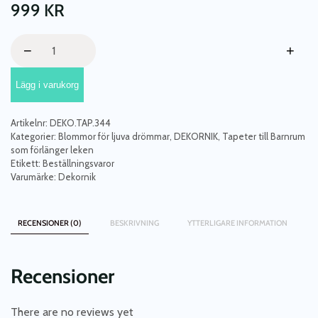
999
KR
Dekornik,
−
+
tapet
Floral
Lägg i varukorg
countryside
mängd
Artikelnr:
DEKO.TAP.344
Kategorier:
Blommor för ljuva drömmar
,
DEKORNIK
,
Tapeter till Barnrum
som förlänger leken
Etikett:
Beställningsvaror
Varumärke:
Dekornik
RECENSIONER (0)
BESKRIVNING
YTTERLIGARE INFORMATION
Recensioner
There are no reviews yet