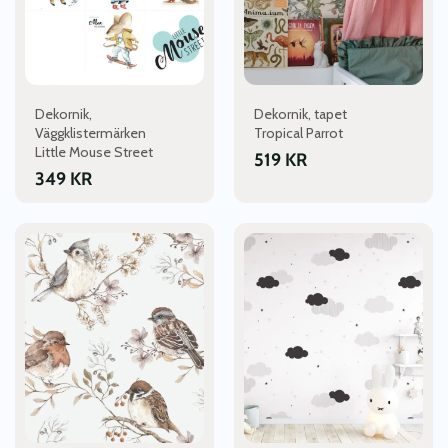
Dekornik,
Dekornik, tapet
Väggklistermärken
Tropical Parrot
Little Mouse Street
519
KR
349
KR