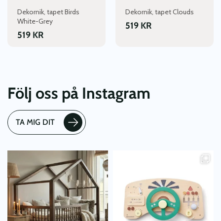
Dekornik, tapet Birds
Dekornik, tapet Clouds
White-Grey
519
KR
519
KR
Följ oss på Instagram
TA MIG DIT