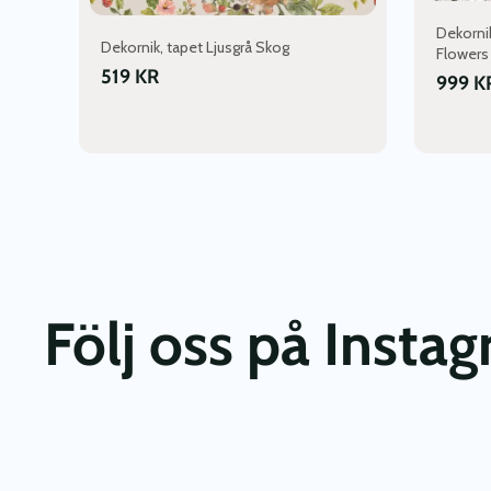
Dekorni
Dekornik, tapet Ljusgrå Skog
Flowers
519
KR
999
K
Följ oss på Insta