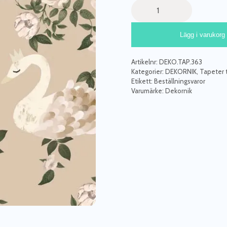
Dekornik,
tapet
Swans
Lägg i varukorg
Kingdom
Beige
mängd
Artikelnr:
DEKO.TAP.363
Kategorier:
DEKORNIK
,
Tapeter t
Etikett:
Beställningsvaror
Varumärke:
Dekornik