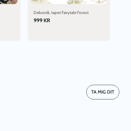
Dekornik, tapet Fairytale Forest
999
KR
NTERVALL:
NTERVALL:
R
R
R
R
TA MIG DIT