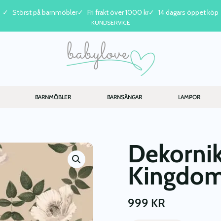
Störst på barnmöbler
Fri frakt över 1000 kr
14 dagars öppet köp
KUNDSERVICE
BARNMÖBLER
BARNSÄNGAR
LAMPOR
Dekornik
Kingdom
999
KR