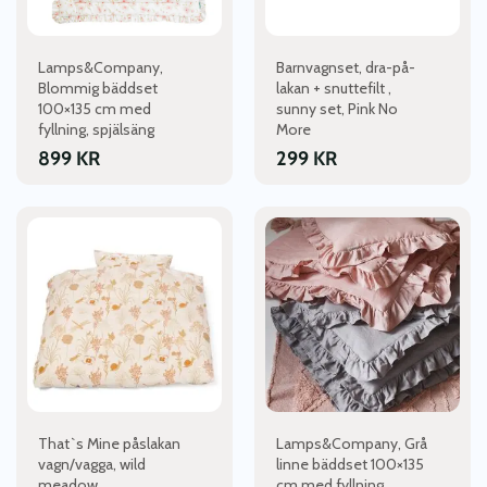
Lamps&Company,
Barnvagnset, dra-på-
Blommig bäddset
lakan + snuttefilt ,
100×135 cm med
sunny set, Pink No
fyllning, spjälsäng
More
899
KR
299
KR
That`s Mine påslakan
Lamps&Company, Grå
vagn/vagga, wild
linne bäddset 100×135
meadow
cm med fyllning,