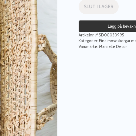
SLUT I LAGER
Lägg på bevakn
Artikelnr:
MSD00030995
Kategorier:
Fina moseskorgar m
Varumärke:
Marsielle Decor