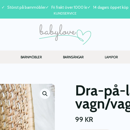
Störst på barnmöbler
Fri frakt över 1000 kr
14 dagars öppet köp
KUNDSERVICE
BARNMÖBLER
BARNSÄNGAR
LAMPOR
Dra-på-la
vagn/vag
99
KR