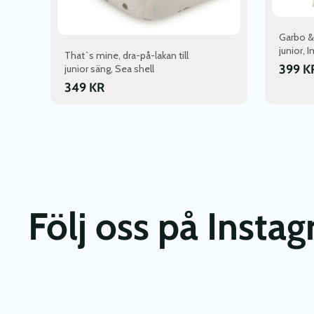
produktsi
Garbo & 
junior, 
That`s mine, dra-på-lakan till
399
K
junior säng, Sea shell
349
KR
Följ oss på Insta