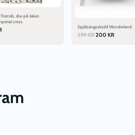
dan
Friends, dra-på-lakan
Imperial cress
Spjälsängsskydd Wonderland
R
399
KR
200
KR
gram