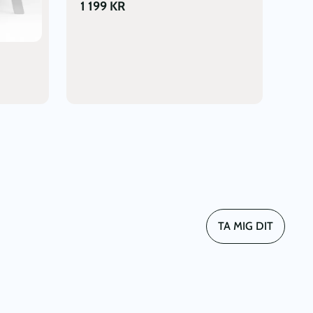
1 199
KR
TA MIG DIT