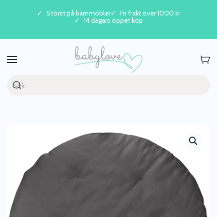
Störst på barnmöbler
Fri frakt över 1000 kr
14 dagars öppet köp
Skip to main content