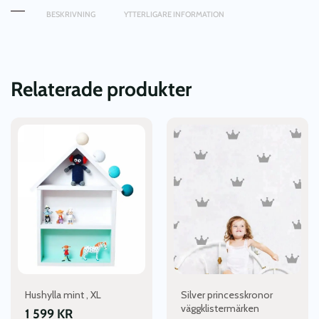
BESKRIVNING
YTTERLIGARE INFORMATION
Relaterade produkter
Hushylla mint , XL
Silver princesskronor
väggklistermärken
1 599
KR