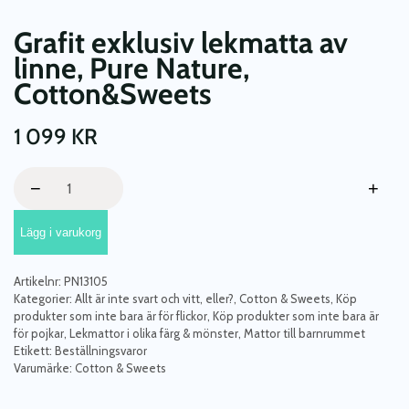
Grafit exklusiv lekmatta av
linne, Pure Nature,
Cotton&Sweets
1 099
KR
Grafit
−
+
exklusiv
lekmatta
Lägg i varukorg
av
linne,
Pure
Artikelnr:
PN13105
Nature,
Kategorier:
Allt är inte svart och vitt, eller?
,
Cotton & Sweets
,
Köp
Cotton&Sweets
produkter som inte bara är för flickor
,
Köp produkter som inte bara är
för pojkar
,
Lekmattor i olika färg & mönster
,
Mattor till barnrummet
mängd
Etikett:
Beställningsvaror
Varumärke:
Cotton & Sweets