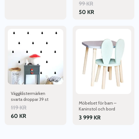
99
KR
50
KR
Den
här
produkten
har
flera
varianter.
De
olika
alternativen
kan
Väggklistermärken
väljas
svarta droppar 39 st
Möbelset för barn –
på
119
KR
Kaninstol och bord
produktsidan
60
KR
3 999
KR